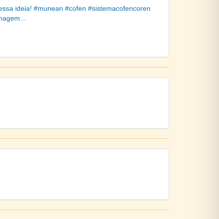
e essa ideia! #munean #cofen #sistemacofencoren
magem...