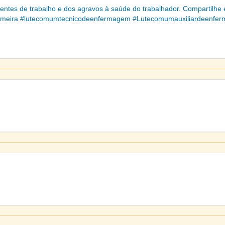
identes de trabalho e dos agravos à saúde do trabalhador. Compartilh
ermeira #lutecomumtecnicodeenfermagem #Lutecomumauxiliardeenfer