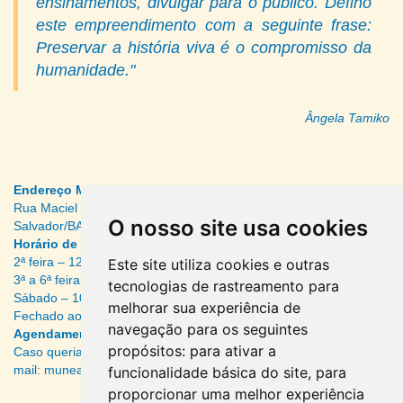
ensinamentos, divulgar para o público. Defino
este empreendimento com a seguinte frase:
Preservar a história viva é o compromisso da
humanidade."
Ângela Tamiko
Endereço MuNEAN
Rua Maciel de Cima, 5 – Pelourinho – Centro Histórico –
O nosso site usa cookies
Salvador/BA – CEP: 40026-250
Horário de Funcionamento ao público
2ª feira – 12:00 às 17:00
Este site utiliza cookies e outras
3ª a 6ª feira – 9:00 às 17:00
tecnologias de rastreamento para
Sábado – 10:00 às 13:00
melhorar sua experiência de
Fechado aos domingos e feriados
navegação para os seguintes
Agendamento de visitas:
propósitos:
para ativar a
Caso queria agendar sua visita, pode ser realizado através do e-
mail: muneanagendamento@cofen.gov.br
funcionalidade básica do site
,
para
proporcionar uma melhor experiência