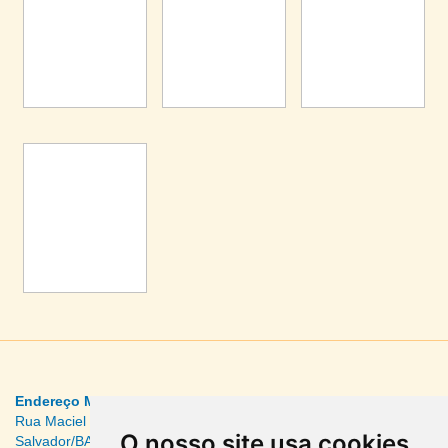
Endereço MuNEAN
Rua Maciel de Cima, 5 – Pelourinho – Centro Histórico –
O nosso site usa cookies
Salvador/BA – CEP: 40026-250