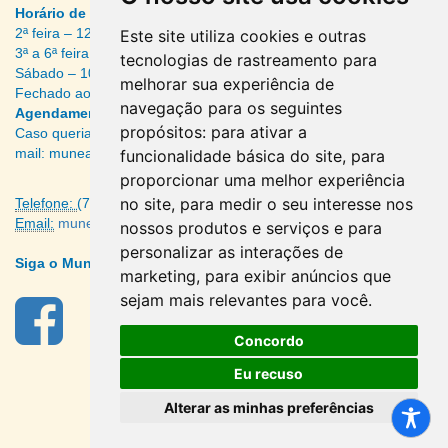
Horário de Funcionamento ao público
2ª feira – 12:00 às 17:00
Este site utiliza cookies e outras
3ª a 6ª feira – 9:00 às 17:00
tecnologias de rastreamento para
Sábado – 10:00 às 13:00
melhorar sua experiência de
Fechado aos domingos e feriados
navegação para os seguintes
Agendamento de visitas:
propósitos:
para ativar a
Caso queria agendar sua visita, pode ser realizado através do e-
mail: muneanagendamento@cofen.gov.br
funcionalidade básica do site
,
para
proporcionar uma melhor experiência
no site
,
para medir o seu interesse nos
Telefone:
(71) 3510-2417
Email:
munean@cofen.gov.br
nossos produtos e serviços e para
personalizar as interações de
Siga o Munean no Facebook
marketing
,
para exibir anúncios que
sejam mais relevantes para você
.
Concordo
2026
Eu recuso
Alterar as minhas preferências